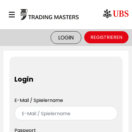
DAS
BÖRSENSPIEL
LOGIN
REGISTRIEREN
GEWINNE
TRADEN
LERNEN
TRADING-
NEWS
PARTNER
Login
MÄRKTE
E-Mail / Spielername
Passwort